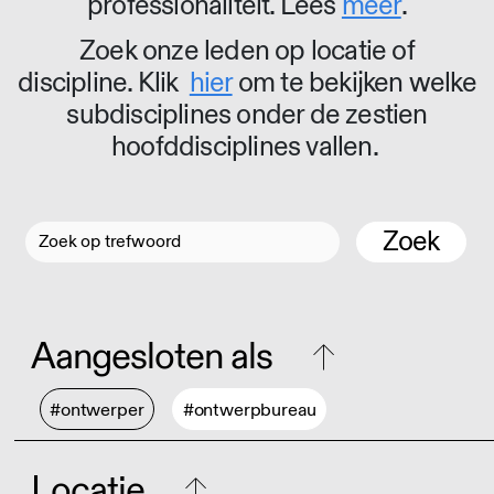
professionaliteit. Lees
meer
.
Zoek onze leden op locatie of
discipline. Klik
hier
om te bekijken welke
subdisciplines onder de zestien
hoofddisciplines vallen.
Zoek
Aangesloten als
#ontwerper
#ontwerpbureau
Locatie