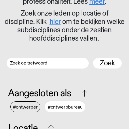
professionaliteit. Lees
meer
.
Zoek onze leden op locatie of
discipline. Klik
hier
om te bekijken welke
subdisciplines onder de zestien
hoofddisciplines vallen.
Zoek
Aangesloten als
#ontwerper
#ontwerpbureau
Locatie