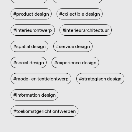
#product design
#collectible design
#interieurontwerp
#interieurarchitectuur
#spatial design
#service design
#social design
#experience design
#mode- en textielontwerp
#strategisch design
#information design
#toekomstgericht ontwerpen