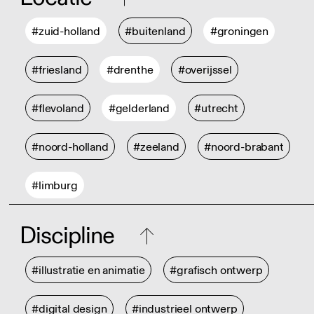
#zuid-holland
#buitenland
#groningen
#friesland
#drenthe
#overijssel
#flevoland
#gelderland
#utrecht
#noord-holland
#zeeland
#noord-brabant
#limburg
Discipline
#illustratie en animatie
#grafisch ontwerp
#digital design
#industrieel ontwerp