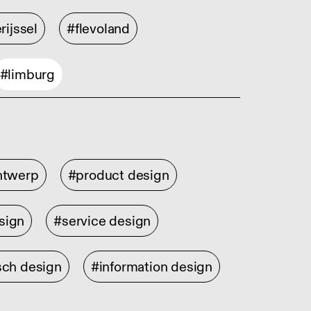
rijssel
#flevoland
#limburg
ontwerp
#product design
sign
#service design
sch design
#information design