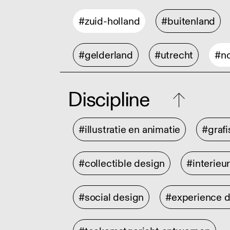
#zuid-holland
#buitenland
#gelderland
#utrecht
#no
Discipline
#illustratie en animatie
#graf
#collectible design
#interieu
#social design
#experience 