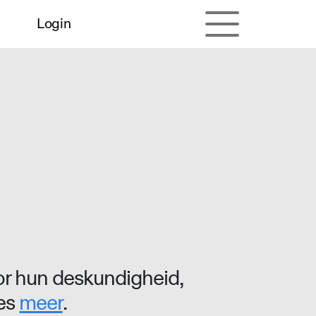
Login
r hun deskundigheid,
ees
meer
.