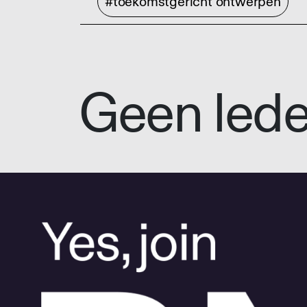
#toekomstgericht ontwerpen
Geen led