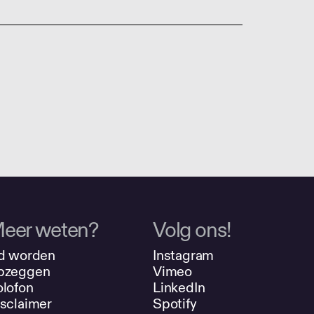
eer weten?
Volg ons!
d worden
Instagram
pzeggen
Vimeo
lofon
LinkedIn
sclaimer
Spotify