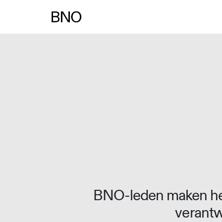
Overslaan naar inhoud
BNO-leden maken het
verantw