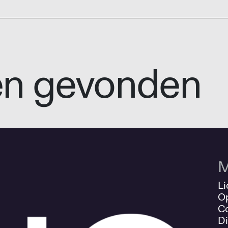
en gevonden
M
Li
O
Co
Di