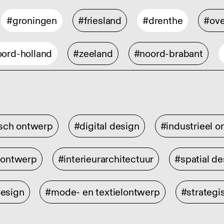
#groningen
#friesland
#drenthe
#ove
ord-holland
#zeeland
#noord-brabant
isch ontwerp
#digital design
#industrieel 
rontwerp
#interieurarchitectuur
#spatial de
design
#mode- en textielontwerp
#strategi