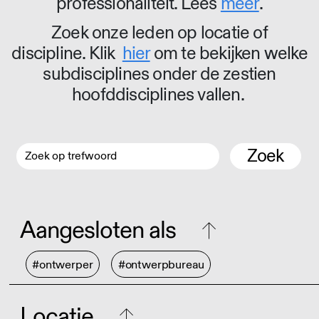
professionaliteit. Lees
meer
.
Zoek onze leden op locatie of
discipline. Klik
hier
om te bekijken welke
subdisciplines onder de zestien
hoofddisciplines vallen.
Zoek
Aangesloten als
#ontwerper
#ontwerpbureau
Locatie