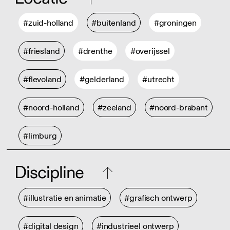
#zuid-holland
#buitenland
#groningen
#friesland
#drenthe
#overijssel
#flevoland
#gelderland
#utrecht
#noord-holland
#zeeland
#noord-brabant
#limburg
Discipline
#illustratie en animatie
#grafisch ontwerp
#digital design
#industrieel ontwerp