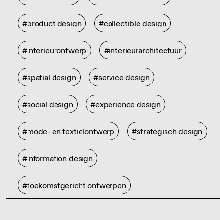
#product design
#collectible design
#interieurontwerp
#interieurarchitectuur
#spatial design
#service design
#social design
#experience design
#mode- en textielontwerp
#strategisch design
#information design
#toekomstgericht ontwerpen