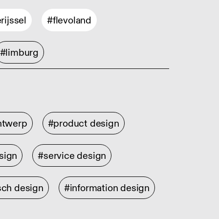
rijssel
#flevoland
#limburg
ontwerp
#product design
sign
#service design
sch design
#information design