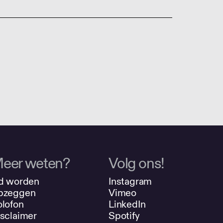
eer weten?
Volg ons!
d worden
Instagram
pzeggen
Vimeo
lofon
LinkedIn
sclaimer
Spotify