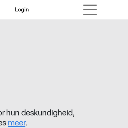
Login
r hun deskundigheid,
ees
meer
.