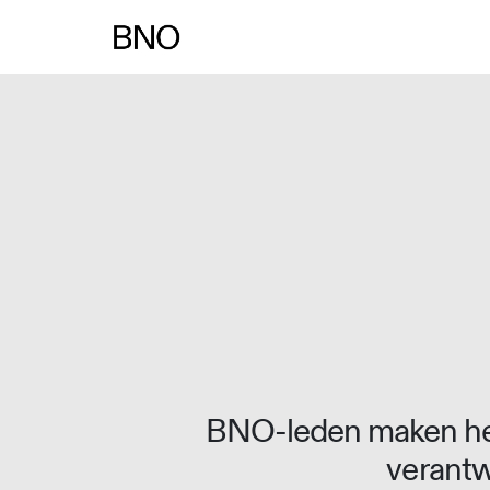
Overslaan naar inhoud
BNO-leden maken het
verantw