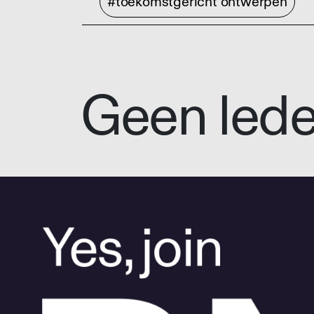
#toekomstgericht ontwerpen
Geen led