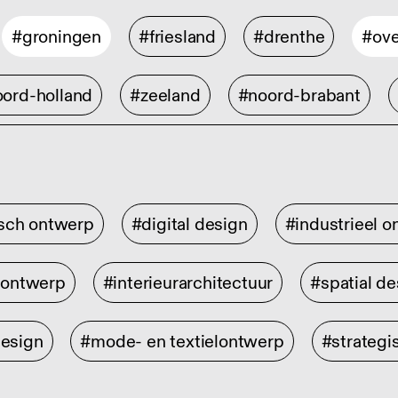
#groningen
#friesland
#drenthe
#ove
ord-holland
#zeeland
#noord-brabant
isch ontwerp
#digital design
#industrieel 
rontwerp
#interieurarchitectuur
#spatial de
design
#mode- en textielontwerp
#strategi