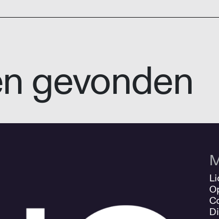
en gevonden
M
Li
O
Co
Di