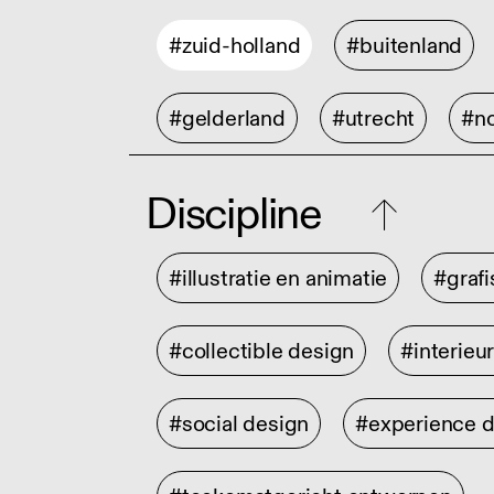
#zuid-holland
#buitenland
#gelderland
#utrecht
#no
Discipline
#illustratie en animatie
#graf
#collectible design
#interieu
#social design
#experience 