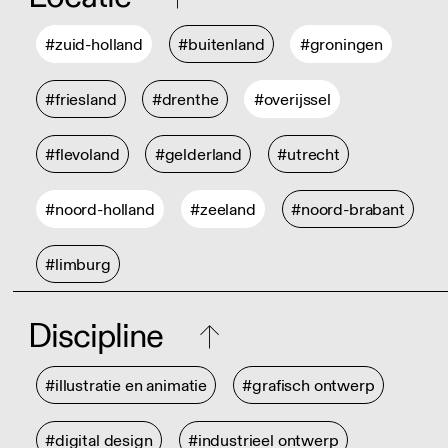
#zuid-holland
#buitenland
#groningen
#friesland
#drenthe
#overijssel
#flevoland
#gelderland
#utrecht
#noord-holland
#zeeland
#noord-brabant
#limburg
Discipline
#illustratie en animatie
#grafisch ontwerp
#digital design
#industrieel ontwerp