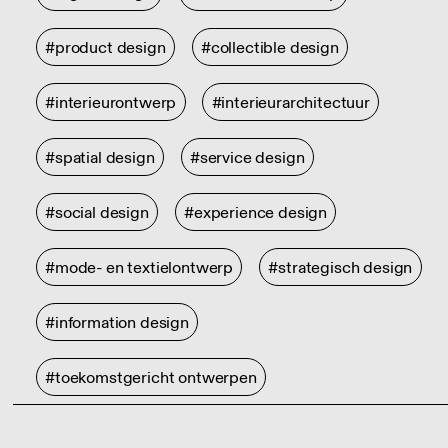
#product design
#collectible design
#interieurontwerp
#interieurarchitectuur
#spatial design
#service design
#social design
#experience design
#mode- en textielontwerp
#strategisch design
#information design
#toekomstgericht ontwerpen