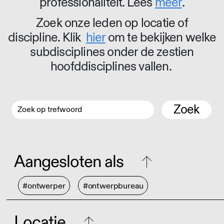
professionaliteit. Lees
meer
.
Zoek onze leden op locatie of
discipline. Klik
hier
om te bekijken welke
subdisciplines onder de zestien
hoofddisciplines vallen.
Zoek
Aangesloten als
#ontwerper
#ontwerpbureau
Locatie