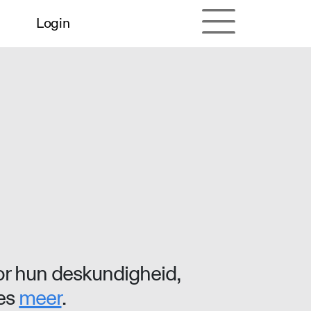
Login
r hun deskundigheid,
ees
meer
.