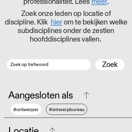
professionaliteit. Lees
meer
.
Zoek onze leden op locatie of
discipline. Klik
hier
om te bekijken welke
subdisciplines onder de zestien
hoofddisciplines vallen.
Zoek
Aangesloten als
#ontwerper
#ontwerpbureau
Locatie