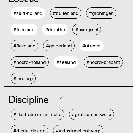
#zuid-holland
#buitenland
#groningen
#friesland
#drenthe
#overijssel
#flevoland
#gelderland
#utrecht
#noord-holland
#zeeland
#noord-brabant
#limburg
Discipline
#illustratie en animatie
#grafisch ontwerp
#digital design
#industrieel ontwerp