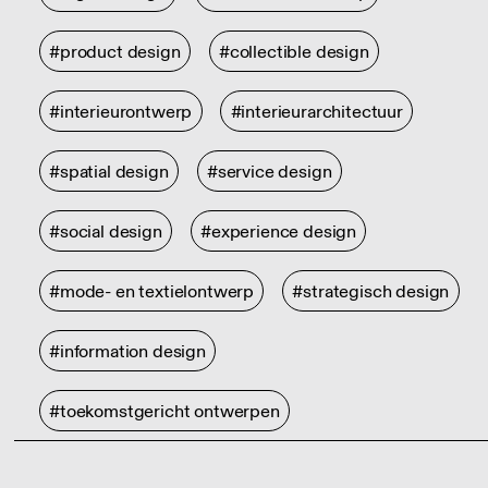
#product design
#collectible design
#interieurontwerp
#interieurarchitectuur
#spatial design
#service design
#social design
#experience design
#mode- en textielontwerp
#strategisch design
#information design
#toekomstgericht ontwerpen