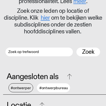
professionaliteit. Lees
meer
.
Zoek onze leden op locatie of
discipline. Klik
hier
om te bekijken welke
subdisciplines onder de zestien
hoofddisciplines vallen.
Zoek
Aangesloten als
#ontwerper
#ontwerpbureau
Locatie