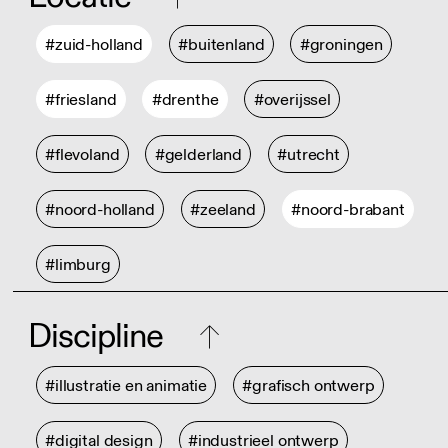
#zuid-holland
#buitenland
#groningen
#friesland
#drenthe
#overijssel
#flevoland
#gelderland
#utrecht
#noord-holland
#zeeland
#noord-brabant
#limburg
Discipline
#illustratie en animatie
#grafisch ontwerp
#digital design
#industrieel ontwerp