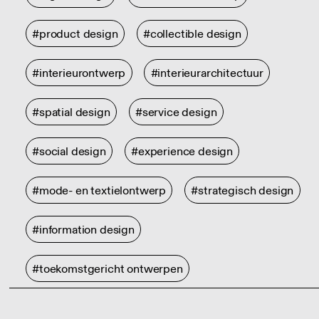
#product design
#collectible design
#interieurontwerp
#interieurarchitectuur
#spatial design
#service design
#social design
#experience design
#mode- en textielontwerp
#strategisch design
#information design
#toekomstgericht ontwerpen