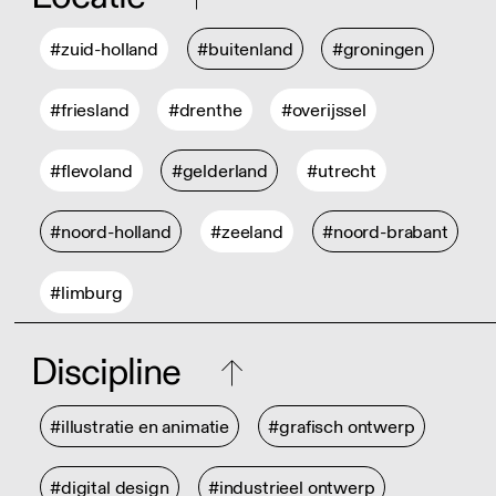
#zuid-holland
#buitenland
#groningen
#friesland
#drenthe
#overijssel
#flevoland
#gelderland
#utrecht
#noord-holland
#zeeland
#noord-brabant
#limburg
Discipline
#illustratie en animatie
#grafisch ontwerp
#digital design
#industrieel ontwerp