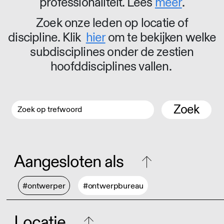
professionaliteit. Lees
meer
.
Zoek onze leden op locatie of
discipline. Klik
hier
om te bekijken welke
subdisciplines onder de zestien
hoofddisciplines vallen.
Zoek
Aangesloten als
#ontwerper
#ontwerpbureau
Locatie