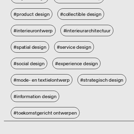
#product design
#collectible design
#interieurontwerp
#interieurarchitectuur
#spatial design
#service design
#social design
#experience design
#mode- en textielontwerp
#strategisch design
#information design
#toekomstgericht ontwerpen