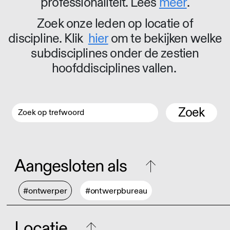
professionaliteit. Lees
meer
.
Zoek onze leden op locatie of
discipline. Klik
hier
om te bekijken welke
subdisciplines onder de zestien
hoofddisciplines vallen.
Zoek
Aangesloten als
#ontwerper
#ontwerpbureau
Locatie