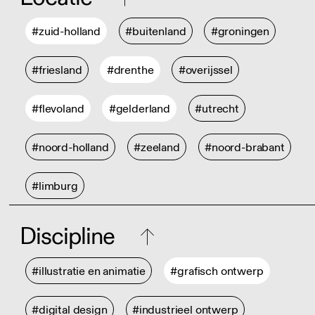
#zuid-holland
#buitenland
#groningen
#friesland
#drenthe
#overijssel
#flevoland
#gelderland
#utrecht
#noord-holland
#zeeland
#noord-brabant
#limburg
Discipline
#illustratie en animatie
#grafisch ontwerp
#digital design
#industrieel ontwerp