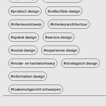
#product design
#collectible design
#interieurontwerp
#interieurarchitectuur
#spatial design
#service design
#social design
#experience design
#mode- en textielontwerp
#strategisch design
#information design
#toekomstgericht ontwerpen