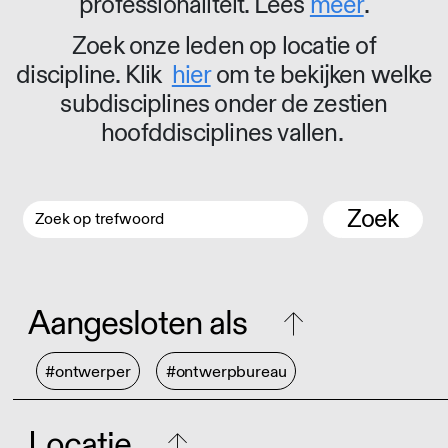
professionaliteit. Lees
meer
.
Zoek onze leden op locatie of
discipline. Klik
hier
om te bekijken welke
subdisciplines onder de zestien
hoofddisciplines vallen.
Zoek
Aangesloten als
#ontwerper
#ontwerpbureau
Locatie