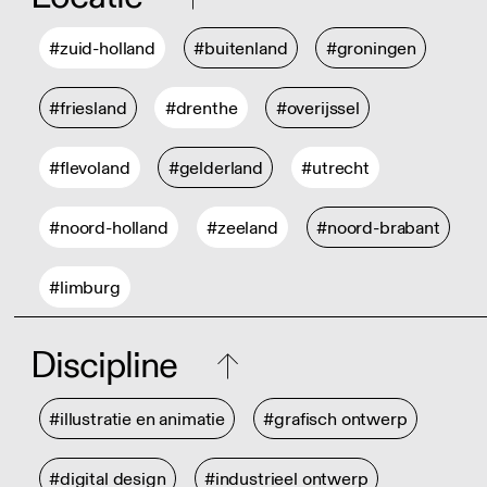
#zuid-holland
#buitenland
#groningen
#friesland
#drenthe
#overijssel
#flevoland
#gelderland
#utrecht
#noord-holland
#zeeland
#noord-brabant
#limburg
Discipline
#illustratie en animatie
#grafisch ontwerp
#digital design
#industrieel ontwerp