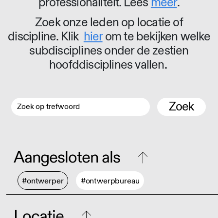
professionaliteit. Lees
meer
.
Zoek onze leden op locatie of
discipline. Klik
hier
om te bekijken welke
subdisciplines onder de zestien
hoofddisciplines vallen.
Zoek
Aangesloten als
#ontwerper
#ontwerpbureau
Locatie