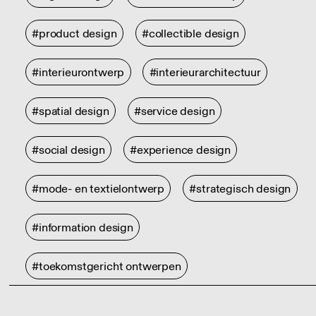
#product design
#collectible design
#interieurontwerp
#interieurarchitectuur
#spatial design
#service design
#social design
#experience design
#mode- en textielontwerp
#strategisch design
#information design
#toekomstgericht ontwerpen