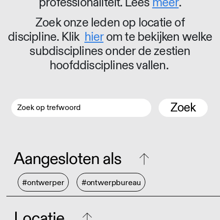
professionaliteit. Lees
meer
.
Zoek onze leden op locatie of
discipline. Klik
hier
om te bekijken welke
subdisciplines onder de zestien
hoofddisciplines vallen.
Zoek
Aangesloten als
#ontwerper
#ontwerpbureau
Locatie