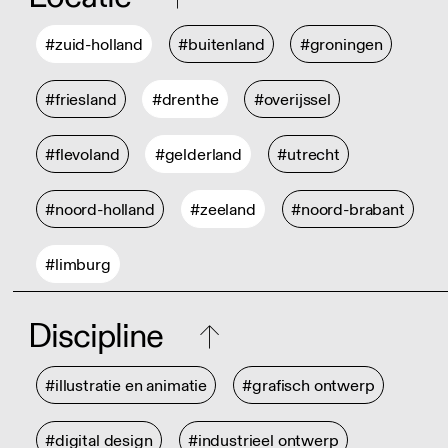
#zuid-holland
#buitenland
#groningen
#friesland
#drenthe
#overijssel
#flevoland
#gelderland
#utrecht
#noord-holland
#zeeland
#noord-brabant
#limburg
Discipline
#illustratie en animatie
#grafisch ontwerp
#digital design
#industrieel ontwerp