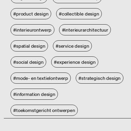
#product design
#collectible design
#interieurontwerp
#interieurarchitectuur
#spatial design
#service design
#social design
#experience design
#mode- en textielontwerp
#strategisch design
#information design
#toekomstgericht ontwerpen