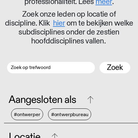
professionaliteit. Lees
meer
.
Zoek onze leden op locatie of
discipline. Klik
hier
om te bekijken welke
subdisciplines onder de zestien
hoofddisciplines vallen.
Zoek
Aangesloten als
#ontwerper
#ontwerpbureau
Locatie