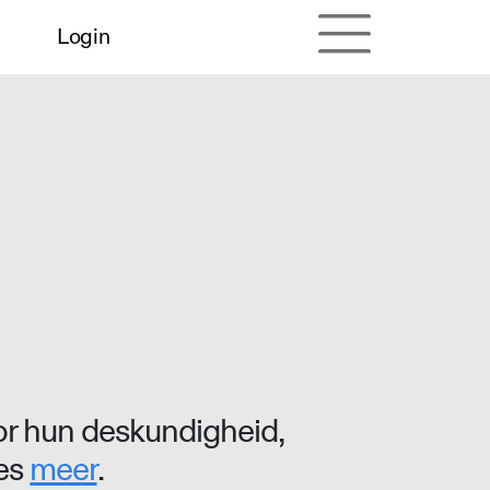
Login
r hun deskundigheid,
ees
meer
.