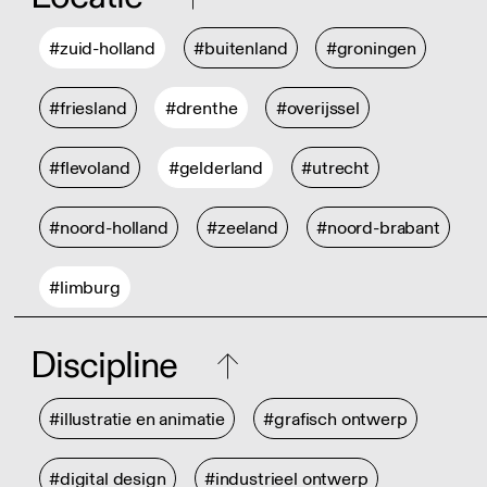
#zuid-holland
#buitenland
#groningen
#friesland
#drenthe
#overijssel
#flevoland
#gelderland
#utrecht
#noord-holland
#zeeland
#noord-brabant
#limburg
Discipline
#illustratie en animatie
#grafisch ontwerp
#digital design
#industrieel ontwerp