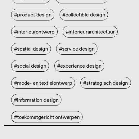
#product design
#collectible design
#interieurontwerp
#interieurarchitectuur
#spatial design
#service design
#social design
#experience design
#mode- en textielontwerp
#strategisch design
#information design
#toekomstgericht ontwerpen