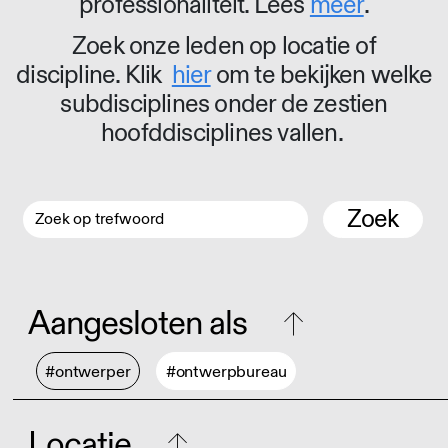
professionaliteit. Lees
meer
.
Zoek onze leden op locatie of
discipline. Klik
hier
om te bekijken welke
subdisciplines onder de zestien
hoofddisciplines vallen.
Zoek
Aangesloten als
#ontwerper
#ontwerpbureau
Locatie