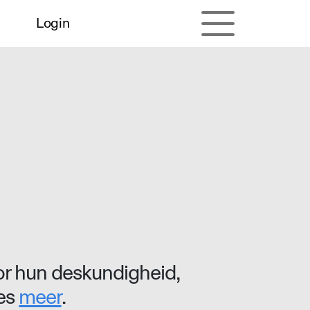
Login
r hun deskundigheid,
ees
meer
.