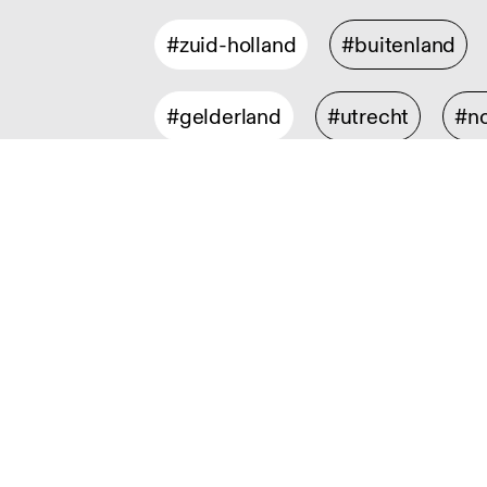
#zuid-holland
#buitenland
#gelderland
#utrecht
#no
Discipline
#illustratie en animatie
#graf
#collectible design
#interieu
#social design
#experience 