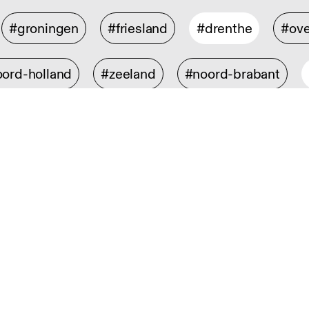
#groningen
#friesland
#drenthe
#ove
ord-holland
#zeeland
#noord-brabant
isch ontwerp
#digital design
#industrieel 
rontwerp
#interieurarchitectuur
#spatial de
design
#mode- en textielontwerp
#strategi