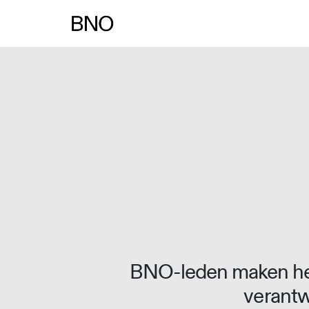
Overslaan naar inhoud
BNO-leden maken het
verantw