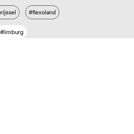
rijssel
#flevoland
#limburg
ontwerp
#product design
sign
#service design
sch design
#information design