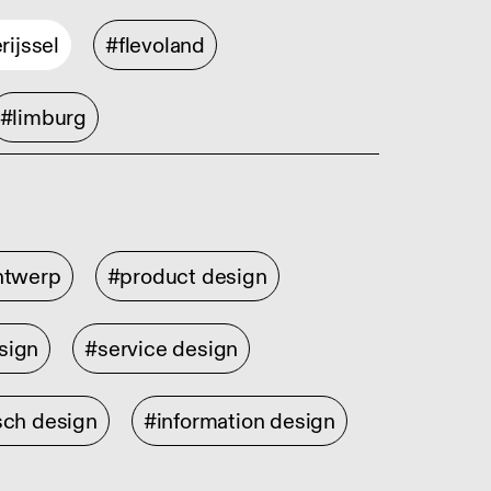
rijssel
#flevoland
#limburg
ontwerp
#product design
sign
#service design
sch design
#information design