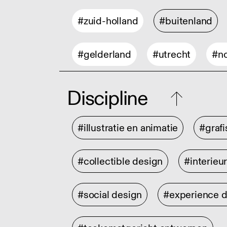
#zuid-holland
#buitenland
#gelderland
#utrecht
#no
Discipline
#illustratie en animatie
#graf
#collectible design
#interieu
#social design
#experience 