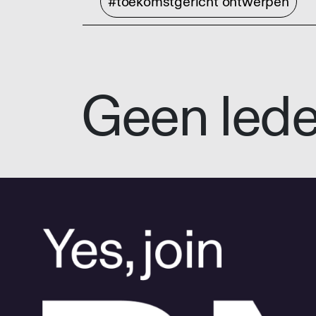
#toekomstgericht ontwerpen
Geen led