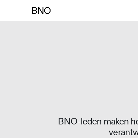
Overslaan naar inhoud
BNO-leden maken het
verantw