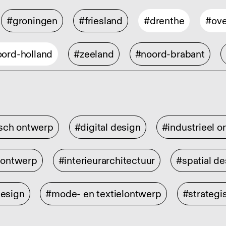
#groningen
#friesland
#drenthe
#ove
ord-holland
#zeeland
#noord-brabant
isch ontwerp
#digital design
#industrieel 
rontwerp
#interieurarchitectuur
#spatial de
design
#mode- en textielontwerp
#strategi