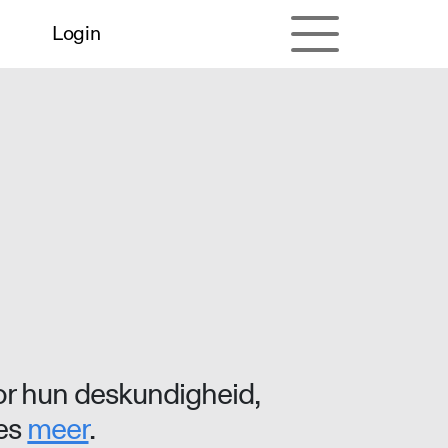
Login
r hun deskundigheid,
ees
meer
.