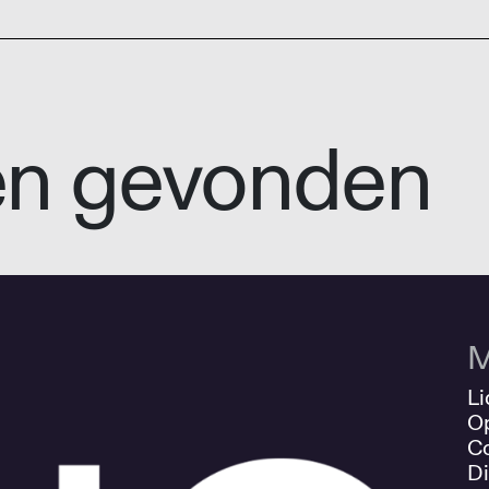
en gevonden
M
Li
O
Co
Di