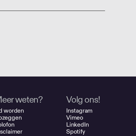
eer weten?
Volg ons!
d worden
Instagram
pzeggen
Vimeo
lofon
LinkedIn
sclaimer
Spotify