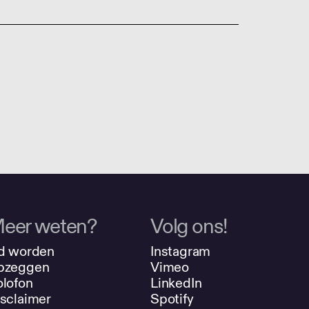
eer weten?
Volg ons!
d worden
Instagram
pzeggen
Vimeo
lofon
LinkedIn
sclaimer
Spotify