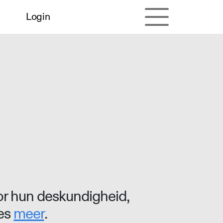
Login
r hun deskundigheid,
ees
meer
.