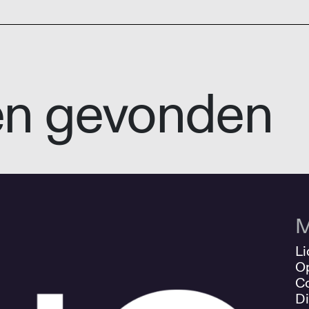
en gevonden
M
Li
O
Co
Di