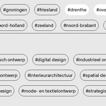
#groningen
#friesland
#drenthe
#ove
ord-holland
#zeeland
#noord-brabant
isch ontwerp
#digital design
#industrieel 
rontwerp
#interieurarchitectuur
#spatial de
design
#mode- en textielontwerp
#strategi