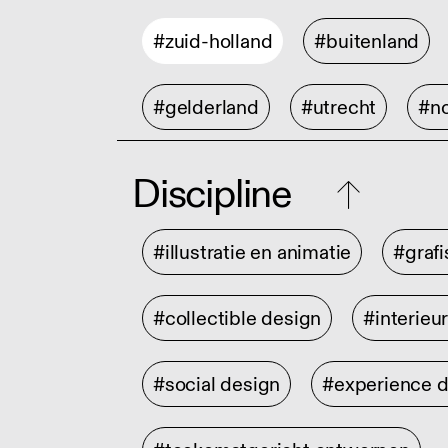
#zuid-holland
#buitenland
#gelderland
#utrecht
#no
Discipline
#illustratie en animatie
#graf
#collectible design
#interieu
#social design
#experience 