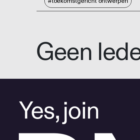
#toekomstgericht ontwerpen
Geen led