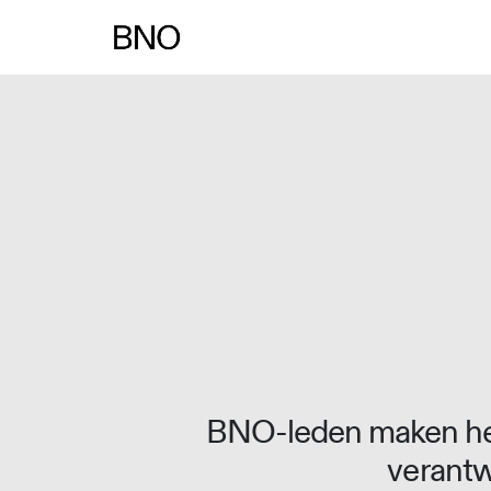
Overslaan naar inhoud
BNO-leden maken het
verantw