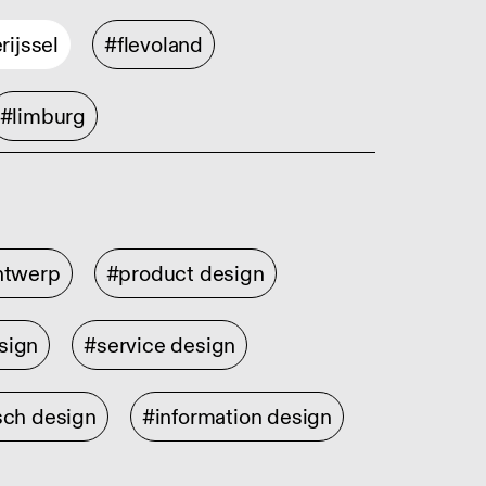
rijssel
#flevoland
#limburg
ontwerp
#product design
sign
#service design
sch design
#information design