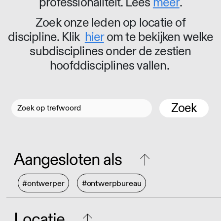
professionaliteit. Lees
meer
.
Zoek onze leden op locatie of
discipline. Klik
hier
om te bekijken welke
subdisciplines onder de zestien
hoofddisciplines vallen.
Zoek
Aangesloten als
#ontwerper
#ontwerpbureau
Locatie