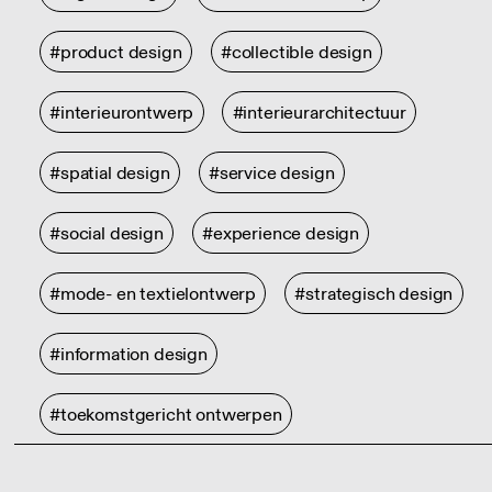
#product design
#collectible design
#interieurontwerp
#interieurarchitectuur
#spatial design
#service design
#social design
#experience design
#mode- en textielontwerp
#strategisch design
#information design
#toekomstgericht ontwerpen