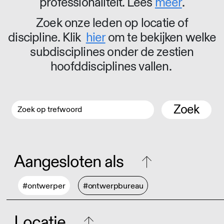
professionaliteit. Lees
meer
.
Zoek onze leden op locatie of
discipline. Klik
hier
om te bekijken welke
subdisciplines onder de zestien
hoofddisciplines vallen.
Zoek
Aangesloten als
#ontwerper
#ontwerpbureau
Locatie