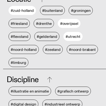
#zuid-holland
#buitenland
#groningen
#friesland
#drenthe
#overijssel
#flevoland
#gelderland
#utrecht
#noord-holland
#zeeland
#noord-brabant
#limburg
Discipline
#illustratie en animatie
#grafisch ontwerp
#digital design
#industrieel ontwerp