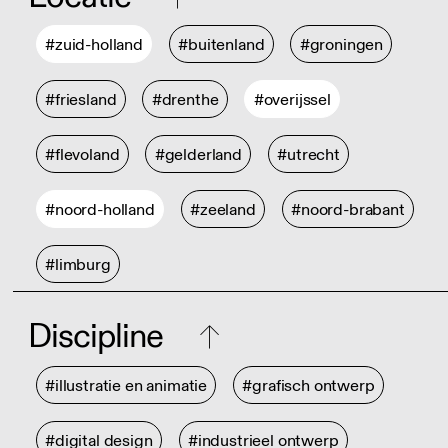
#zuid-holland
#buitenland
#groningen
#friesland
#drenthe
#overijssel
#flevoland
#gelderland
#utrecht
#noord-holland
#zeeland
#noord-brabant
#limburg
Discipline
#illustratie en animatie
#grafisch ontwerp
#digital design
#industrieel ontwerp