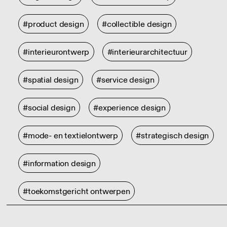
#product design
#collectible design
#interieurontwerp
#interieurarchitectuur
#spatial design
#service design
#social design
#experience design
#mode- en textielontwerp
#strategisch design
#information design
#toekomstgericht ontwerpen