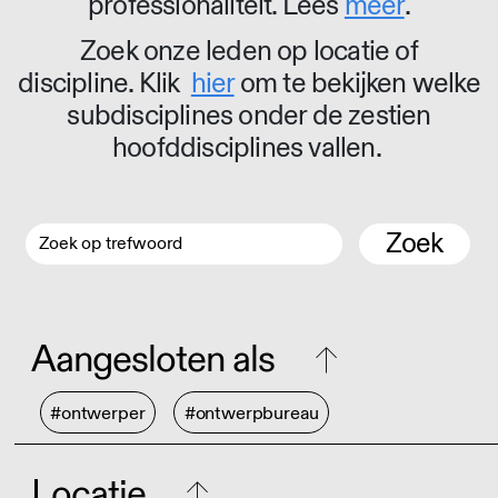
professionaliteit. Lees
meer
.
Zoek onze leden op locatie of
discipline. Klik
hier
om te bekijken welke
subdisciplines onder de zestien
hoofddisciplines vallen.
Zoek
Aangesloten als
#ontwerper
#ontwerpbureau
Locatie