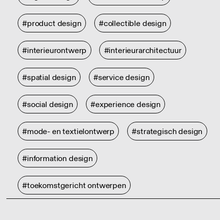
#product design
#collectible design
#interieurontwerp
#interieurarchitectuur
#spatial design
#service design
#social design
#experience design
#mode- en textielontwerp
#strategisch design
#information design
#toekomstgericht ontwerpen