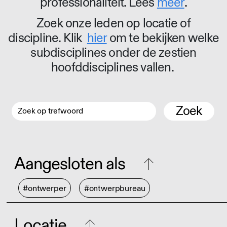
professionaliteit. Lees
meer
.
Zoek onze leden op locatie of
discipline. Klik
hier
om te bekijken welke
subdisciplines onder de zestien
hoofddisciplines vallen.
Zoek
Aangesloten als
#ontwerper
#ontwerpbureau
Locatie