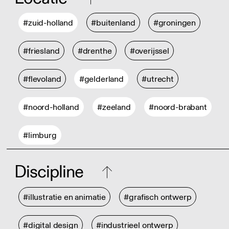
#zuid-holland
#buitenland
#groningen
#friesland
#drenthe
#overijssel
#flevoland
#gelderland
#utrecht
#noord-holland
#zeeland
#noord-brabant
#limburg
Discipline
#illustratie en animatie
#grafisch ontwerp
#digital design
#industrieel ontwerp