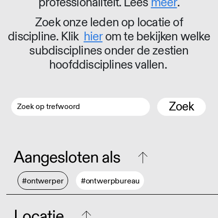
professionaliteit. Lees
meer
.
Zoek onze leden op locatie of
discipline. Klik
hier
om te bekijken welke
subdisciplines onder de zestien
hoofddisciplines vallen.
Zoek
Aangesloten als
#ontwerper
#ontwerpbureau
Locatie