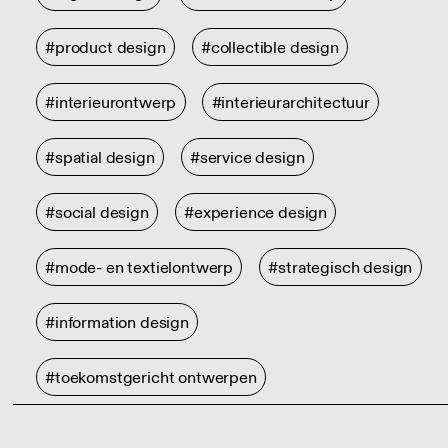
#product design
#collectible design
#interieurontwerp
#interieurarchitectuur
#spatial design
#service design
#social design
#experience design
#mode- en textielontwerp
#strategisch design
#information design
#toekomstgericht ontwerpen