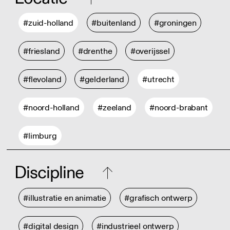
#zuid-holland
#buitenland
#groningen
#friesland
#drenthe
#overijssel
#flevoland
#gelderland
#utrecht
#noord-holland
#zeeland
#noord-brabant
#limburg
Discipline
#illustratie en animatie
#grafisch ontwerp
#digital design
#industrieel ontwerp