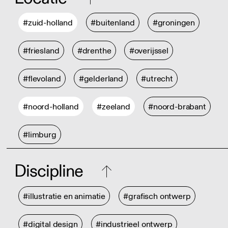
#zuid-holland
#buitenland
#groningen
#friesland
#drenthe
#overijssel
#flevoland
#gelderland
#utrecht
#noord-holland
#zeeland
#noord-brabant
#limburg
Discipline
#illustratie en animatie
#grafisch ontwerp
#digital design
#industrieel ontwerp