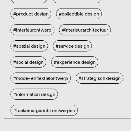
#product design
#collectible design
#interieurontwerp
#interieurarchitectuur
#spatial design
#service design
#social design
#experience design
#mode- en textielontwerp
#strategisch design
#information design
#toekomstgericht ontwerpen