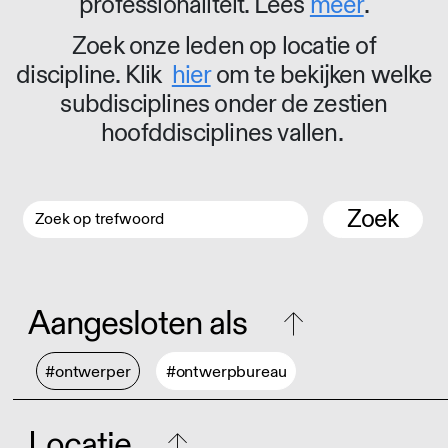
professionaliteit. Lees
meer
.
Zoek onze leden op locatie of
discipline. Klik
hier
om te bekijken welke
subdisciplines onder de zestien
hoofddisciplines vallen.
Zoek
Aangesloten als
#ontwerper
#ontwerpbureau
Locatie