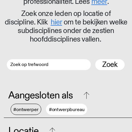
professionaliteit. Lees
meer
.
Zoek onze leden op locatie of
discipline. Klik
hier
om te bekijken welke
subdisciplines onder de zestien
hoofddisciplines vallen.
Zoek
Aangesloten als
#ontwerper
#ontwerpbureau
Locatie