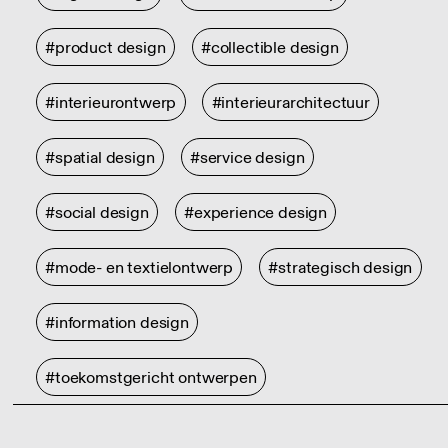
#product design
#collectible design
#interieurontwerp
#interieurarchitectuur
#spatial design
#service design
#social design
#experience design
#mode- en textielontwerp
#strategisch design
#information design
#toekomstgericht ontwerpen