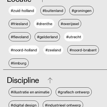
#zuid-holland
#buitenland
#groningen
#friesland
#drenthe
#overijssel
#flevoland
#gelderland
#utrecht
#noord-holland
#zeeland
#noord-brabant
#limburg
Discipline
#illustratie en animatie
#grafisch ontwerp
#digital design
#industrieel ontwerp