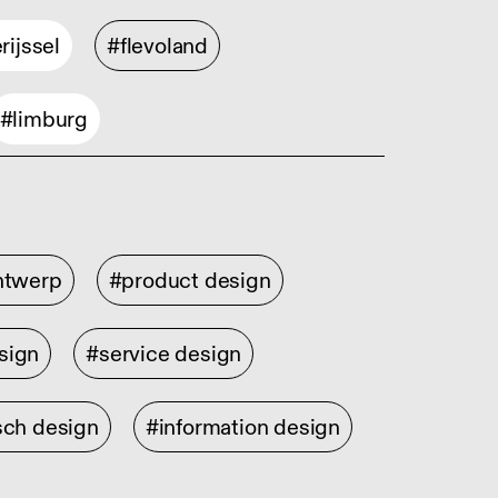
rijssel
#flevoland
#limburg
ontwerp
#product design
sign
#service design
sch design
#information design