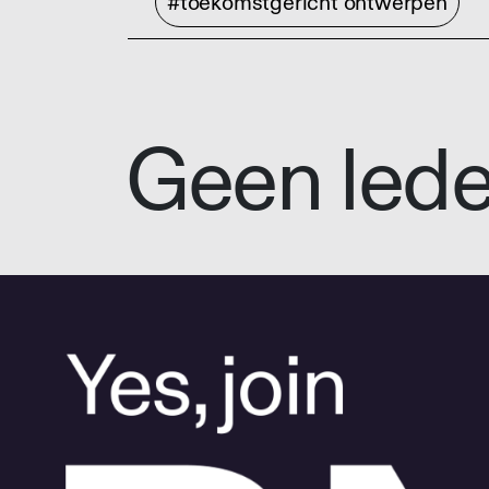
#toekomstgericht ontwerpen
Geen led