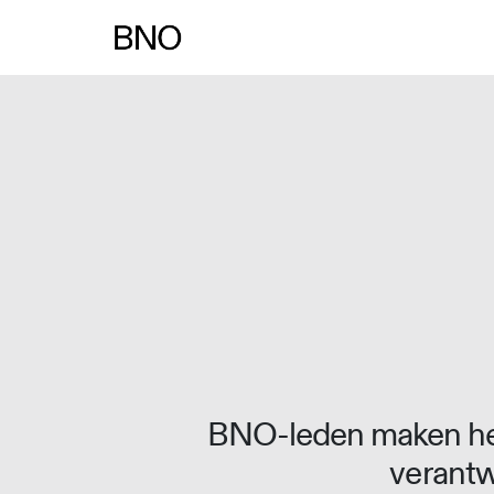
Overslaan naar inhoud
BNO-leden maken het
verantw