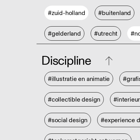
#zuid-holland
#buitenland
#gelderland
#utrecht
#no
Discipline
#illustratie en animatie
#graf
#collectible design
#interieu
#social design
#experience 