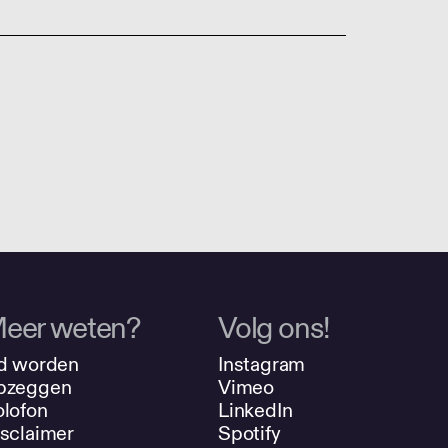
eer weten?
Volg ons!
d worden
Instagram
pzeggen
Vimeo
lofon
LinkedIn
sclaimer
Spotify