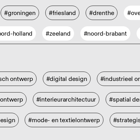
#groningen
#friesland
#drenthe
#ove
ord-holland
#zeeland
#noord-brabant
isch ontwerp
#digital design
#industrieel 
rontwerp
#interieurarchitectuur
#spatial de
design
#mode- en textielontwerp
#strategi