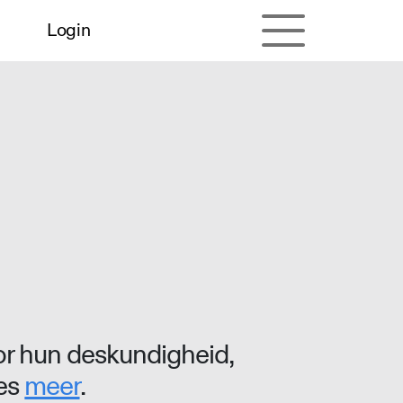
Login
r hun deskundigheid,
ees
meer
.