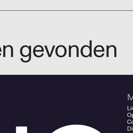
en gevonden
M
Li
O
Co
Di