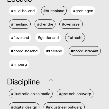
#zuid-holland
#buitenland
#groningen
#friesland
#drenthe
#overijssel
#flevoland
#gelderland
#utrecht
#noord-holland
#zeeland
#noord-brabant
#limburg
Discipline
#illustratie en animatie
#grafisch ontwerp
#digital design
#industrieel ontwerp