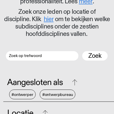
professionaliteit. Lees
meer
.
Zoek onze leden op locatie of
discipline. Klik
hier
om te bekijken welke
subdisciplines onder de zestien
hoofddisciplines vallen.
Zoek
Aangesloten als
#ontwerper
#ontwerpbureau
Locatie