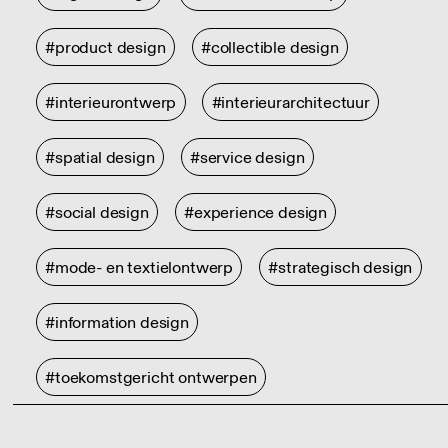
#product design
#collectible design
#interieurontwerp
#interieurarchitectuur
#spatial design
#service design
#social design
#experience design
#mode- en textielontwerp
#strategisch design
#information design
#toekomstgericht ontwerpen