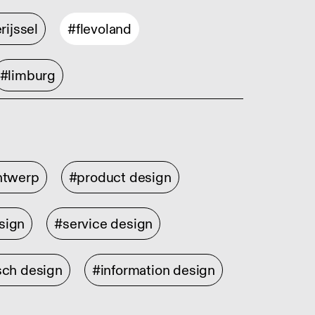
rijssel
#flevoland
#limburg
ontwerp
#product design
sign
#service design
sch design
#information design