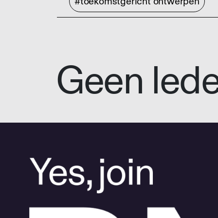
#toekomstgericht ontwerpen
Geen led