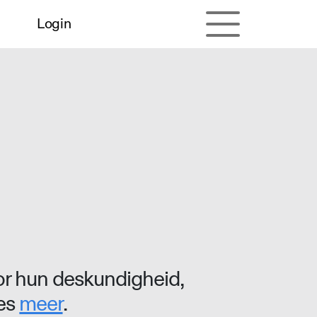
Login
r hun deskundigheid,
ees
meer
.