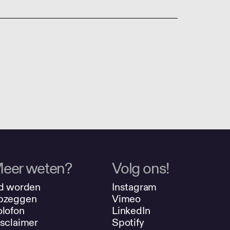
eer weten?
Volg ons!
d worden
Instagram
pzeggen
Vimeo
lofon
LinkedIn
sclaimer
Spotify