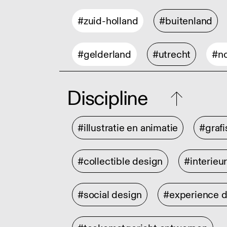
#zuid-holland
#buitenland
#gelderland
#utrecht
#no
Discipline
#illustratie en animatie
#graf
#collectible design
#interieu
#social design
#experience 