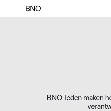
Overslaan naar inhoud
BNO-leden maken het
verantw