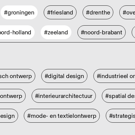
#groningen
#friesland
#drenthe
#ove
ord-holland
#zeeland
#noord-brabant
isch ontwerp
#digital design
#industrieel 
rontwerp
#interieurarchitectuur
#spatial de
design
#mode- en textielontwerp
#strategi