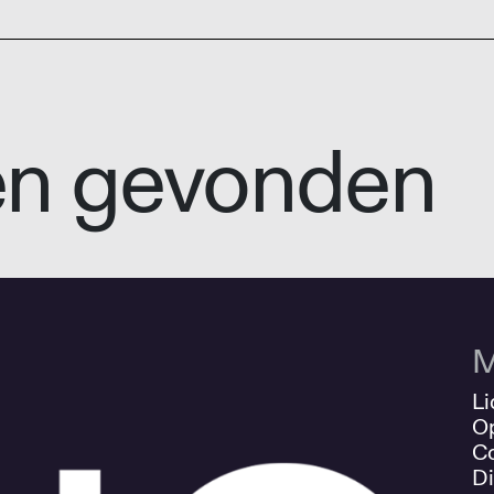
en gevonden
M
Li
O
Co
Di