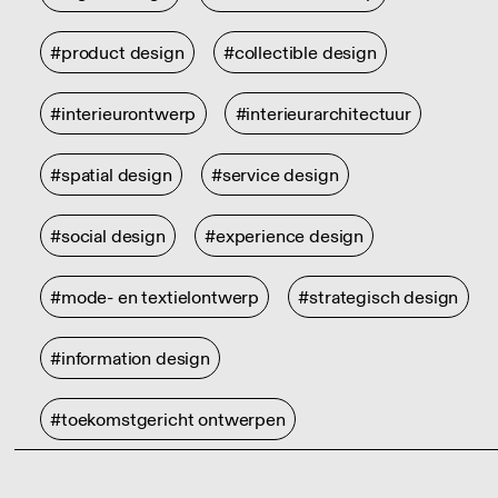
#product design
#collectible design
#interieurontwerp
#interieurarchitectuur
#spatial design
#service design
#social design
#experience design
#mode- en textielontwerp
#strategisch design
#information design
#toekomstgericht ontwerpen