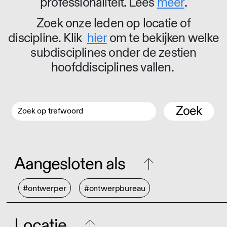
professionaliteit. Lees
meer
.
Zoek onze leden op locatie of
discipline. Klik
hier
om te bekijken welke
subdisciplines onder de zestien
hoofddisciplines vallen.
Zoek
Aangesloten als
#ontwerper
#ontwerpbureau
Locatie