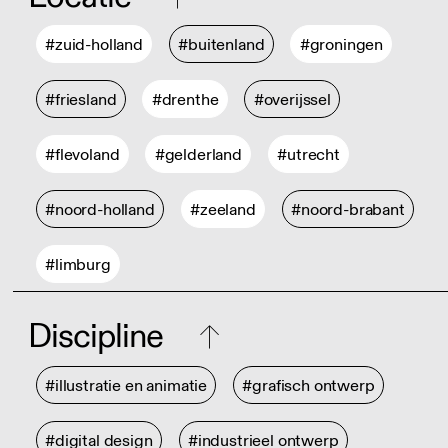
#zuid-holland
#buitenland
#groningen
#friesland
#drenthe
#overijssel
#flevoland
#gelderland
#utrecht
#noord-holland
#zeeland
#noord-brabant
#limburg
Discipline
#illustratie en animatie
#grafisch ontwerp
#digital design
#industrieel ontwerp