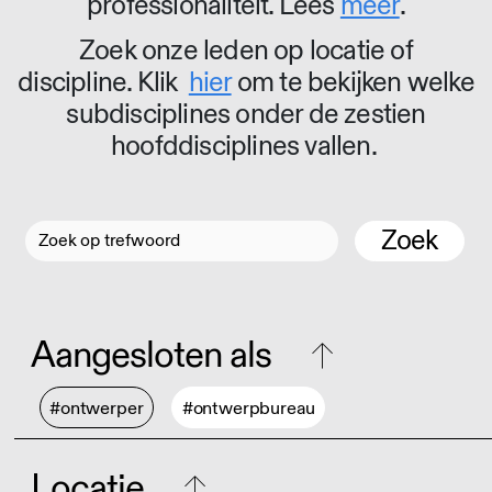
professionaliteit. Lees
meer
.
Zoek onze leden op locatie of
discipline. Klik
hier
om te bekijken welke
subdisciplines onder de zestien
hoofddisciplines vallen.
Zoek
Aangesloten als
#ontwerper
#ontwerpbureau
Locatie