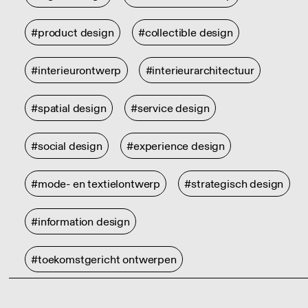
#product design
#collectible design
#interieurontwerp
#interieurarchitectuur
#spatial design
#service design
#social design
#experience design
#mode- en textielontwerp
#strategisch design
#information design
#toekomstgericht ontwerpen