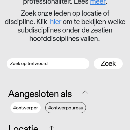
professionaliteit. Lees
meer
.
Zoek onze leden op locatie of
discipline. Klik
hier
om te bekijken welke
subdisciplines onder de zestien
hoofddisciplines vallen.
Zoek
Aangesloten als
#ontwerper
#ontwerpbureau
Locatie