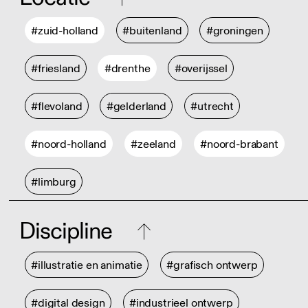
#zuid-holland
#buitenland
#groningen
#friesland
#drenthe
#overijssel
#flevoland
#gelderland
#utrecht
#noord-holland
#zeeland
#noord-brabant
#limburg
Discipline
#illustratie en animatie
#grafisch ontwerp
#digital design
#industrieel ontwerp