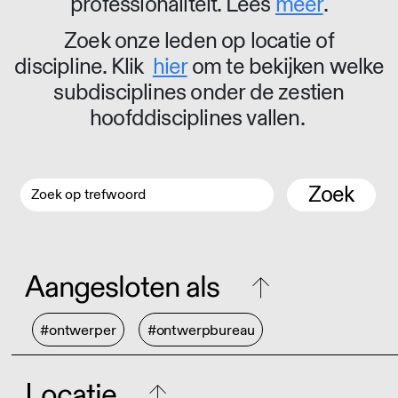
professionaliteit. Lees
meer
.
Zoek onze leden op locatie of
discipline. Klik
hier
om te bekijken welke
subdisciplines onder de zestien
hoofddisciplines vallen.
Zoek
Aangesloten als
#ontwerper
#ontwerpbureau
Locatie