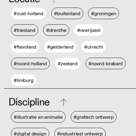
#zuid-holland
#buitenland
#groningen
#friesland
#drenthe
#overijssel
#flevoland
#gelderland
#utrecht
#noord-holland
#zeeland
#noord-brabant
#limburg
Discipline
#illustratie en animatie
#grafisch ontwerp
#digital design
#industrieel ontwerp