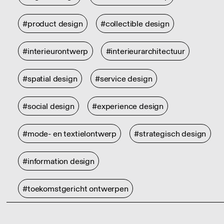
#product design
#collectible design
#interieurontwerp
#interieurarchitectuur
#spatial design
#service design
#social design
#experience design
#mode- en textielontwerp
#strategisch design
#information design
#toekomstgericht ontwerpen