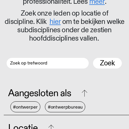
professionaliteit. Lees
meer
.
Zoek onze leden op locatie of
discipline. Klik
hier
om te bekijken welke
subdisciplines onder de zestien
hoofddisciplines vallen.
Zoek
Aangesloten als
#ontwerper
#ontwerpbureau
Locatie