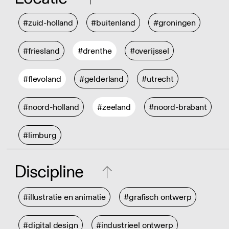
#zuid-holland
#buitenland
#groningen
#friesland
#drenthe
#overijssel
#flevoland
#gelderland
#utrecht
#noord-holland
#zeeland
#noord-brabant
#limburg
Discipline
#illustratie en animatie
#grafisch ontwerp
#digital design
#industrieel ontwerp