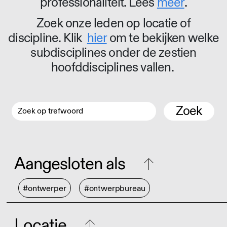
professionaliteit. Lees
meer
.
Zoek onze leden op locatie of
discipline. Klik
hier
om te bekijken welke
subdisciplines onder de zestien
hoofddisciplines vallen.
Zoek
Aangesloten als
#ontwerper
#ontwerpbureau
Locatie