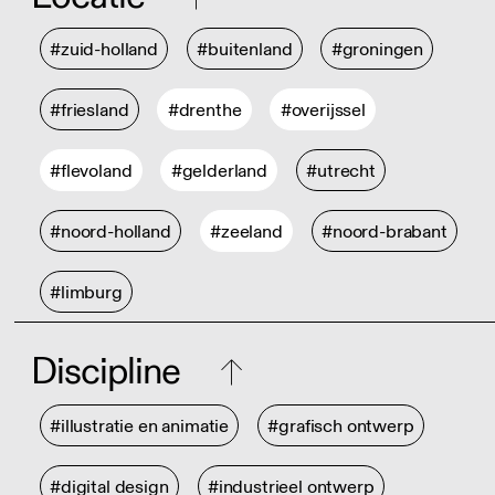
#zuid-holland
#buitenland
#groningen
#friesland
#drenthe
#overijssel
#flevoland
#gelderland
#utrecht
#noord-holland
#zeeland
#noord-brabant
#limburg
Discipline
#illustratie en animatie
#grafisch ontwerp
#digital design
#industrieel ontwerp