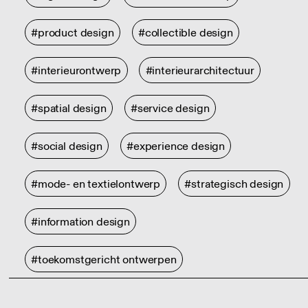
#product design
#collectible design
#interieurontwerp
#interieurarchitectuur
#spatial design
#service design
#social design
#experience design
#mode- en textielontwerp
#strategisch design
#information design
#toekomstgericht ontwerpen