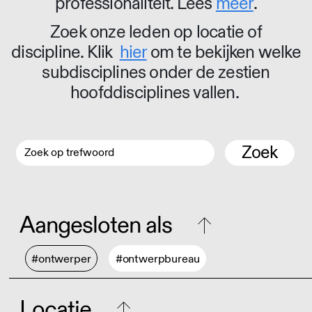
professionaliteit. Lees
meer
.
Zoek onze leden op locatie of
discipline. Klik
hier
om te bekijken welke
subdisciplines onder de zestien
hoofddisciplines vallen.
Zoek
Aangesloten als
#ontwerper
#ontwerpbureau
Locatie