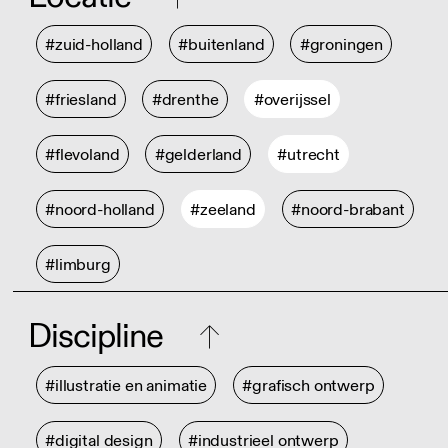
#zuid-holland
#buitenland
#groningen
#friesland
#drenthe
#overijssel
#flevoland
#gelderland
#utrecht
#noord-holland
#zeeland
#noord-brabant
#limburg
Discipline
#illustratie en animatie
#grafisch ontwerp
#digital design
#industrieel ontwerp