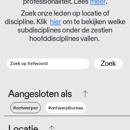
professionaliteit. Lees
meer
.
Zoek onze leden op locatie of
discipline. Klik
hier
om te bekijken welke
subdisciplines onder de zestien
hoofddisciplines vallen.
Zoek
Aangesloten als
#ontwerper
#ontwerpbureau
Locatie