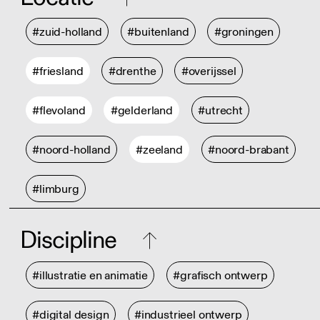
#zuid-holland
#buitenland
#groningen
#friesland
#drenthe
#overijssel
#flevoland
#gelderland
#utrecht
#noord-holland
#zeeland
#noord-brabant
#limburg
Discipline
#illustratie en animatie
#grafisch ontwerp
#digital design
#industrieel ontwerp