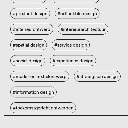
#product design
#collectible design
#interieurontwerp
#interieurarchitectuur
#spatial design
#service design
#social design
#experience design
#mode- en textielontwerp
#strategisch design
#information design
#toekomstgericht ontwerpen