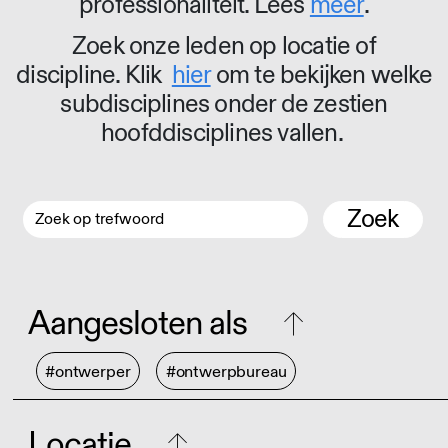
professionaliteit. Lees
meer
.
Zoek onze leden op locatie of
discipline. Klik
hier
om te bekijken welke
subdisciplines onder de zestien
hoofddisciplines vallen.
Zoek
Aangesloten als
#ontwerper
#ontwerpbureau
Locatie