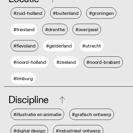
#zuid-holland
#buitenland
#groningen
#friesland
#drenthe
#overijssel
#flevoland
#gelderland
#utrecht
#noord-holland
#zeeland
#noord-brabant
#limburg
Discipline
#illustratie en animatie
#grafisch ontwerp
#digital design
#industrieel ontwerp