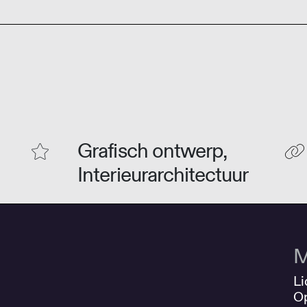
Grafisch ontwerp,
Interieurarchitectuur
M
Li
O