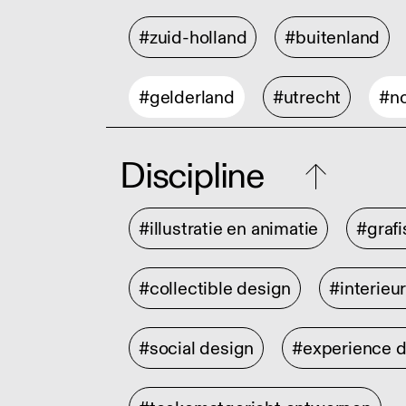
#zuid-holland
#buitenland
#gelderland
#utrecht
#no
Discipline
#illustratie en animatie
#graf
#collectible design
#interieu
#social design
#experience 