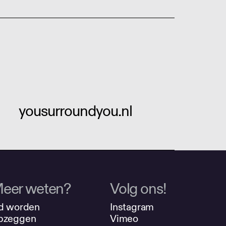
yousurroundyou.nl
eer weten?
Volg ons!
d worden
Instagram
pzeggen
Vimeo