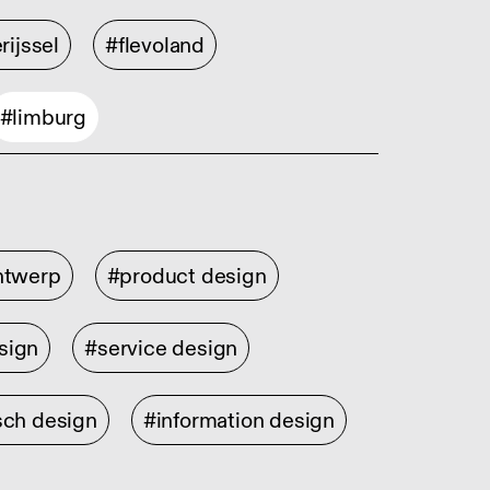
rijssel
#flevoland
#limburg
ontwerp
#product design
sign
#service design
sch design
#information design