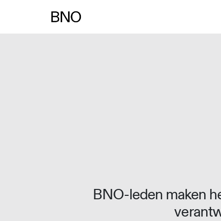
Overslaan naar inhoud
BNO-leden maken het
verantw