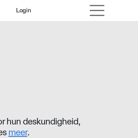
Login
r hun deskundigheid,
ees
meer
.