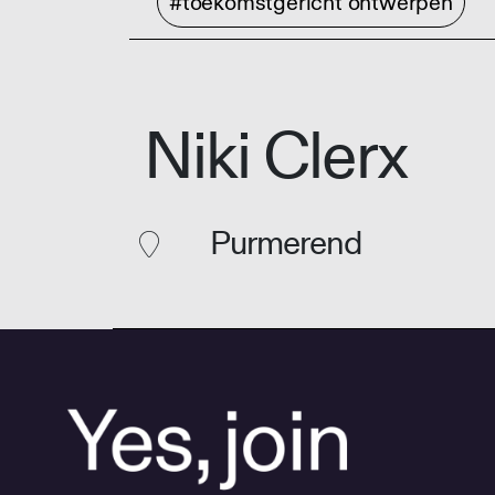
#toekomstgericht ontwerpen
Niki Clerx
Purmerend