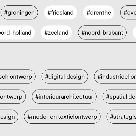
#groningen
#friesland
#drenthe
#ove
ord-holland
#zeeland
#noord-brabant
isch ontwerp
#digital design
#industrieel 
rontwerp
#interieurarchitectuur
#spatial de
design
#mode- en textielontwerp
#strategi