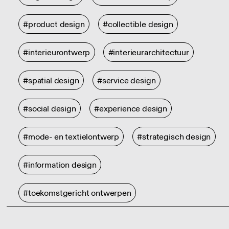
#product design
#collectible design
#interieurontwerp
#interieurarchitectuur
#spatial design
#service design
#social design
#experience design
#mode- en textielontwerp
#strategisch design
#information design
#toekomstgericht ontwerpen