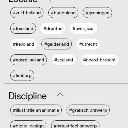
#zuid-holland
#buitenland
#groningen
#friesland
#drenthe
#overijssel
#flevoland
#gelderland
#utrecht
#noord-holland
#zeeland
#noord-brabant
#limburg
Discipline
#illustratie en animatie
#grafisch ontwerp
#digital design
#industrieel ontwerp