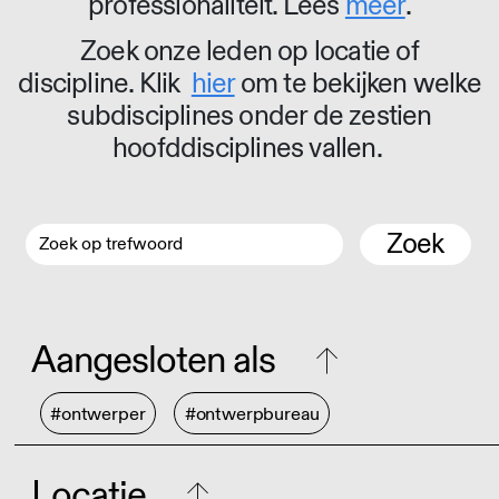
professionaliteit. Lees
meer
.
Zoek onze leden op locatie of
discipline. Klik
hier
om te bekijken welke
subdisciplines onder de zestien
hoofddisciplines vallen.
Zoek
Aangesloten als
#ontwerper
#ontwerpbureau
Locatie