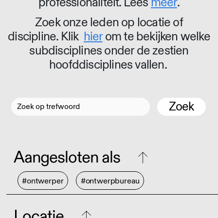
professionaliteit. Lees
meer
.
Zoek onze leden op locatie of
discipline. Klik
hier
om te bekijken welke
subdisciplines onder de zestien
hoofddisciplines vallen.
Zoek
Aangesloten als
#ontwerper
#ontwerpbureau
Locatie