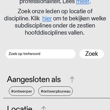
professionaliteit. Lees
meer
.
Zoek onze leden op locatie of
discipline. Klik
hier
om te bekijken welke
subdisciplines onder de zestien
hoofddisciplines vallen.
Zoek
Aangesloten als
#ontwerper
#ontwerpbureau
Locatie