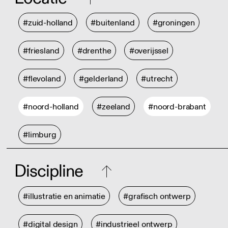
#zuid-holland
#buitenland
#groningen
#friesland
#drenthe
#overijssel
#flevoland
#gelderland
#utrecht
#noord-holland
#zeeland
#noord-brabant
#limburg
Discipline
#illustratie en animatie
#grafisch ontwerp
#digital design
#industrieel ontwerp