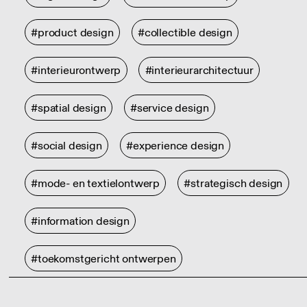
#product design
#collectible design
#interieurontwerp
#interieurarchitectuur
#spatial design
#service design
#social design
#experience design
#mode- en textielontwerp
#strategisch design
#information design
#toekomstgericht ontwerpen