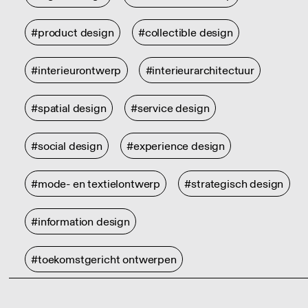
#product design
#collectible design
#interieurontwerp
#interieurarchitectuur
#spatial design
#service design
#social design
#experience design
#mode- en textielontwerp
#strategisch design
#information design
#toekomstgericht ontwerpen