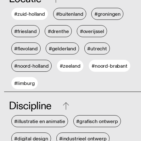
#zuid-holland
#buitenland
#groningen
#friesland
#drenthe
#overijssel
#flevoland
#gelderland
#utrecht
#noord-holland
#zeeland
#noord-brabant
#limburg
Discipline
#illustratie en animatie
#grafisch ontwerp
#digital design
#industrieel ontwerp