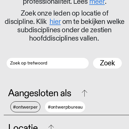
professionaliteit. Lees
meer
.
Zoek onze leden op locatie of
discipline. Klik
hier
om te bekijken welke
subdisciplines onder de zestien
hoofddisciplines vallen.
Zoek
Aangesloten als
#ontwerper
#ontwerpbureau
Locatie