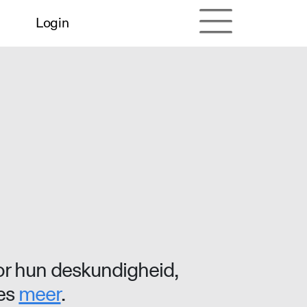
Login
r hun deskundigheid,
ees
meer
.