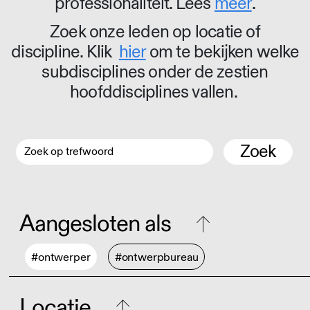
professionaliteit. Lees
meer
.
Zoek onze leden op locatie of
discipline. Klik
hier
om te bekijken welke
subdisciplines onder de zestien
hoofddisciplines vallen.
Zoek
Aangesloten als
#ontwerper
#ontwerpbureau
Locatie