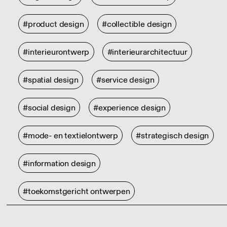
#product design
#collectible design
#interieurontwerp
#interieurarchitectuur
#spatial design
#service design
#social design
#experience design
#mode- en textielontwerp
#strategisch design
#information design
#toekomstgericht ontwerpen