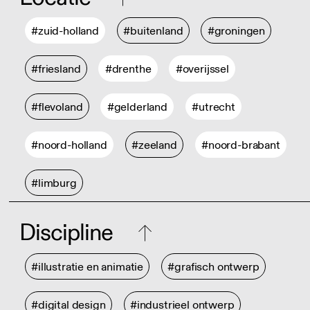
#zuid-holland
#buitenland
#groningen
#friesland
#drenthe
#overijssel
#flevoland
#gelderland
#utrecht
#noord-holland
#zeeland
#noord-brabant
#limburg
Discipline
#illustratie en animatie
#grafisch ontwerp
#digital design
#industrieel ontwerp