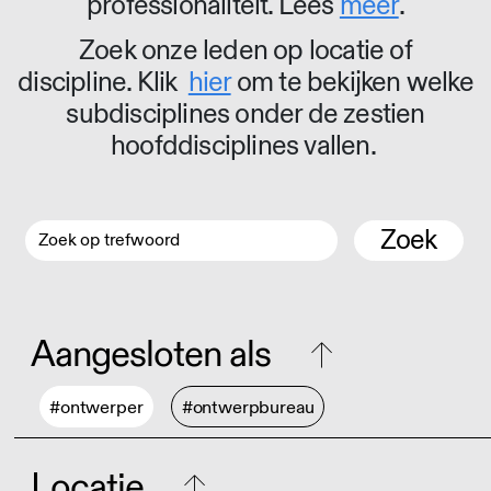
professionaliteit. Lees
meer
.
Zoek onze leden op locatie of
discipline. Klik
hier
om te bekijken welke
subdisciplines onder de zestien
hoofddisciplines vallen.
Zoek
Aangesloten als
#ontwerper
#ontwerpbureau
Locatie