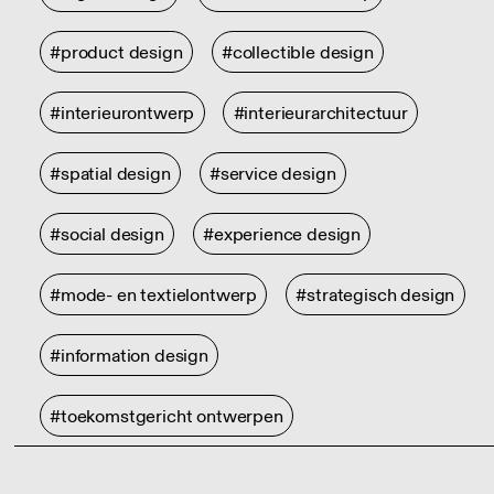
#product design
#collectible design
#interieurontwerp
#interieurarchitectuur
#spatial design
#service design
#social design
#experience design
#mode- en textielontwerp
#strategisch design
#information design
#toekomstgericht ontwerpen