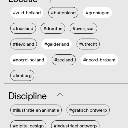
#zuid-holland
#buitenland
#groningen
#friesland
#drenthe
#overijssel
#flevoland
#gelderland
#utrecht
#noord-holland
#zeeland
#noord-brabant
#limburg
Discipline
#illustratie en animatie
#grafisch ontwerp
#digital design
#industrieel ontwerp