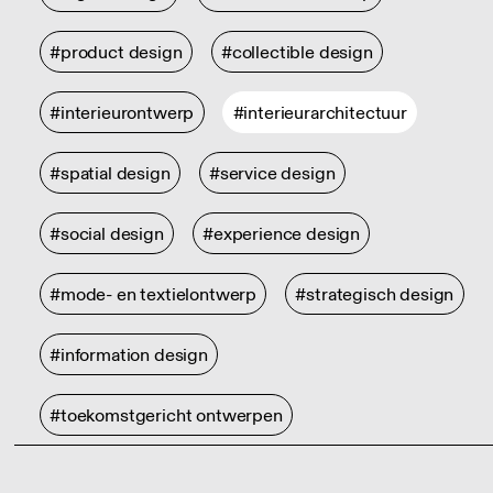
#product design
#collectible design
#interieurontwerp
#interieurarchitectuur
#spatial design
#service design
#social design
#experience design
#mode- en textielontwerp
#strategisch design
#information design
#toekomstgericht ontwerpen