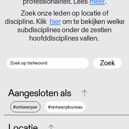
professionaliteit. Lees
meer
.
Zoek onze leden op locatie of
discipline. Klik
hier
om te bekijken welke
subdisciplines onder de zestien
hoofddisciplines vallen.
Zoek
Aangesloten als
#ontwerper
#ontwerpbureau
Locatie