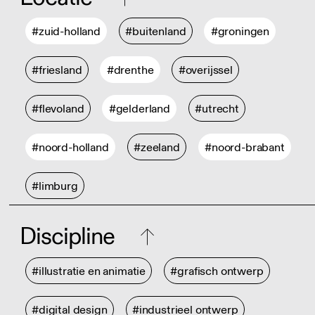
#zuid-holland
#buitenland
#groningen
#friesland
#drenthe
#overijssel
#flevoland
#gelderland
#utrecht
#noord-holland
#zeeland
#noord-brabant
#limburg
Discipline
#illustratie en animatie
#grafisch ontwerp
#digital design
#industrieel ontwerp