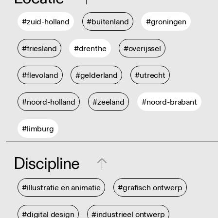
#zuid-holland
#buitenland
#groningen
#friesland
#drenthe
#overijssel
#flevoland
#gelderland
#utrecht
#noord-holland
#zeeland
#noord-brabant
#limburg
Discipline
#illustratie en animatie
#grafisch ontwerp
#digital design
#industrieel ontwerp