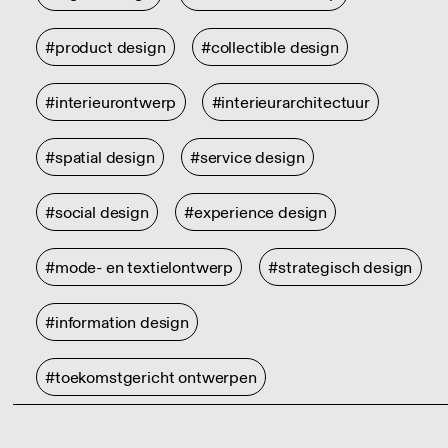
#product design
#collectible design
#interieurontwerp
#interieurarchitectuur
#spatial design
#service design
#social design
#experience design
#mode- en textielontwerp
#strategisch design
#information design
#toekomstgericht ontwerpen