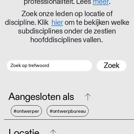
professionaliteit. Lees
meer
.
Zoek onze leden op locatie of
discipline. Klik
hier
om te bekijken welke
subdisciplines onder de zestien
hoofddisciplines vallen.
Zoek
Aangesloten als
#ontwerper
#ontwerpbureau
Locatie