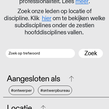
professionaliteit. Lees
meer
.
Zoek onze leden op locatie of
discipline. Klik
hier
om te bekijken welke
subdisciplines onder de zestien
hoofddisciplines vallen.
Zoek
Aangesloten als
#ontwerper
#ontwerpbureau
Locatie